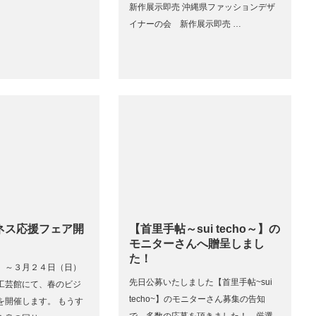
新作展示即売 沖縄県ファッションデザ
イナーの会 新作展示即売 …
ネス応援フェア開
【首里手帖～sui techo～】の
モニターさんへ贈呈しまし
た！
）～３月２４日（日）
先日公募いたしました【首里手帖~sui
工芸館にて、春のビジ
techo~】のモニターさん募集の告知
を開催します。 もうす