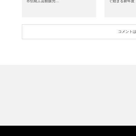
市伝統工芸館販売…
ぐ始まる新年度
コメント