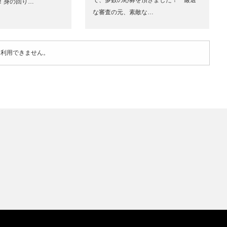
で、多数の応募を頂きました！ 厳選
！身の回り…
な審査の元、素敵な…
は利用できません。