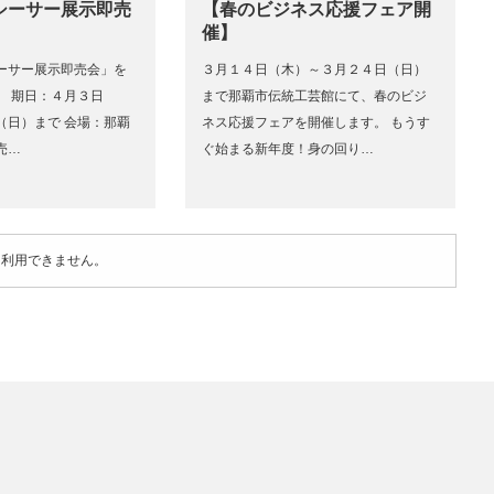
シーサー展示即売
【春のビジネス応援フェア開
催】
ーサー展示即売会」を
３月１４日（木）～３月２４日（日）
。 期日：４月３日
まで那覇市伝統工芸館にて、春のビジ
（日）まで 会場：那覇
ネス応援フェアを開催します。 もうす
売…
ぐ始まる新年度！身の回り…
は利用できません。