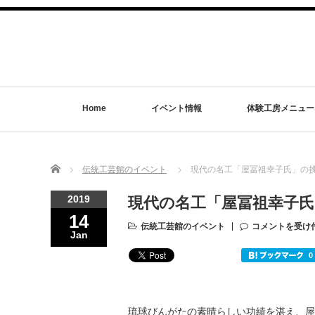
Home
イベント情報
体験工房メニュー
Home
伝統工芸館のイベント
現代の名工「屋冨祖幸子氏」の
2019
現代の名工「屋冨祖幸子氏
14
伝統工芸館のイベント
コメントを受け
Jan
琉球びんがたの素晴らしい功績を湛え、屋