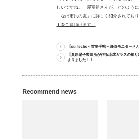
しいですね。 屋冨祖さんが、どのように
「なは市民の友」に詳しく紹介されてお
ｆをご覧頂けます。
【sui techo～首里手帖～SNSモニターさ
【奥原硝子製造所が作る琉球ガラスの掘り
まりました！！
Recommend news