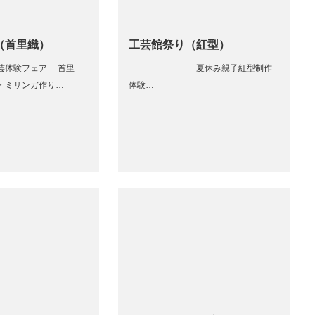
（首里織）
工芸館祭り（紅型）
芸体験フェア 首里
夏休み親子紅型制作
・ミサンガ作り…
体験…