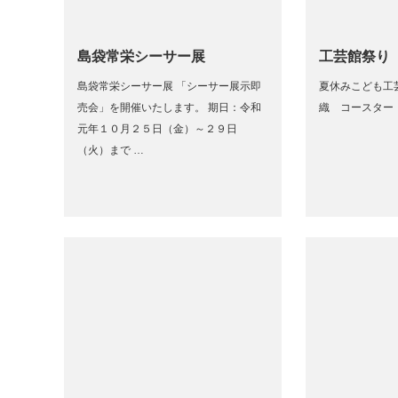
島袋常栄シーサー展
工芸館祭り
島袋常栄シーサー展 「シーサー展示即
夏休みこども工
売会」を開催いたします。 期日：令和
織 コースター
元年１０月２５日（金）～２９日
（火）まで …