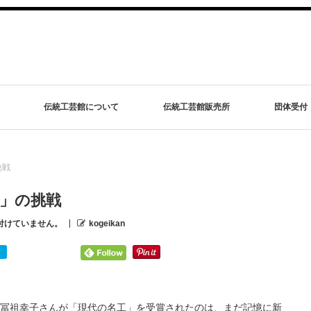
伝統工芸館について
伝統工芸館販売所
団体受付
挑戦
」の挑戦
付けていません。
kogeikan
冨祖幸子さんが「現代の名工」を受賞されたのは、まだ記憶に新