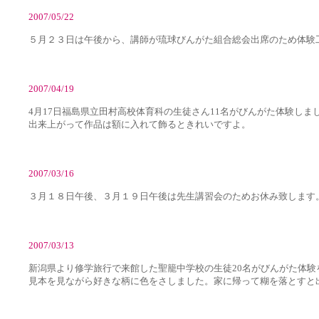
2007/05/22
５月２３日は午後から、講師が琉球びんがた組合総会出席のため体験
2007/04/19
4月17日福島県立田村高校体育科の生徒さん11名がびんがた体験し
出来上がって作品は額に入れて飾るときれいですよ。
2007/03/16
３月１８日午後、３月１９日午後は先生講習会のためお休み致します
2007/03/13
新潟県より修学旅行で来館した聖籠中学校の生徒20名がびんがた体験
見本を見ながら好きな柄に色をさしました。家に帰って糊を落とすと