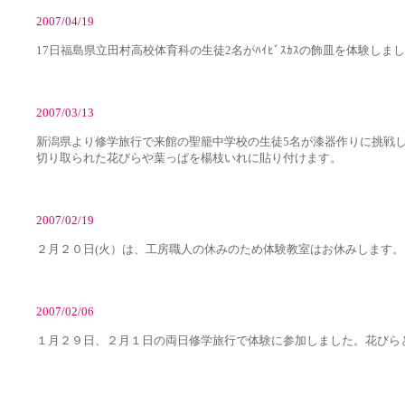
2007/04/19
17日福島県立田村高校体育科の生徒2名がﾊｲﾋﾞｽｶｽの飾皿を体験しま
2007/03/13
新潟県より修学旅行で来館の聖籠中学校の生徒5名が漆器作りに挑戦
切り取られた花びらや葉っぱを楊枝いれに貼り付けます。
2007/02/19
２月２０日(火）は、工房職人の休みのため体験教室はお休みします。
2007/02/06
１月２９日、２月１日の両日修学旅行で体験に参加しました。花びら