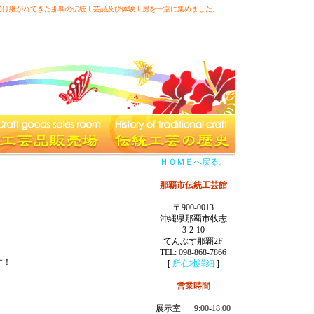
受け継がれてきた那覇の伝統工芸品及び体験工房を一堂に集めました。
よくある質問
|
アクセス
|
サイトマップ
|
お問い合わ
せ
|
リンク
ＨＯＭＥへ戻る。
那覇市伝統工芸館
〒900-0013
沖縄県那覇市牧志
3-2-10
てんぶす那覇2F
TEL: 098-868-7866
す！
[
所在地詳細
]
営業時間
展示室
9:00-18:00