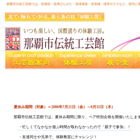
那覇市伝統工芸館では、壺屋焼・琉球びんがた・琉球漆器・首里織・琉球ガラスなど、現代に
館内案内図
|
夏休み期間（対象）＝2006年7月21日（金）～8月31日（木）
那覇市伝統工芸館では、夏休み期間に限り、ペア特別企画を開催いたしま
・忙しくてなかなか遊ぶ時間が取れなかったので「親子で参加」！
・友達同士や兄弟で、体験教室にチャレンジ！