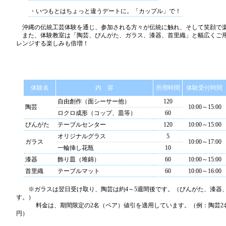
・いつもとはちょっと違うデートに。「カップル」で！
沖縄の伝統工芸体験を通じ、参加される方々が伝統に触れ、そして笑顔で
また、体験教室は「陶芸、びんがた、ガラス、漆器、首里織」と幅広くご
レンジする楽しみも倍増！
体験名
内 容
所用時間
体験受付時間
自由創作（面シーサー他）
120
陶芸
10:00～15:00
ロクロ成形（コップ、皿等）
60
びんがた
テーブルセンター
120
10:00～15:00
オリジナルグラス
5
ガラス
10:00～17:00
一輪挿し花瓶
10
漆器
飾り皿（堆錦）
60
10:00～15:00
首里織
テーブルマット
60
10:00～16:00
※ガラスは翌日受け取り、陶芸は約4～5週間後です。（びんがた、漆器
す。）
料金は、期間限定の2名（ペア）値引を適用しています。（例：陶芸2名通常6
円）