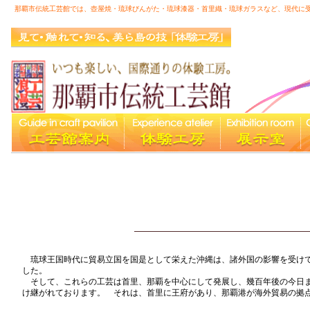
那覇市伝統工芸館では、壺屋焼・琉球びんがた・琉球漆器・首里織・琉球ガラスなど、現代に
館内案内図
|
琉球王国時代に貿易立国を国是として栄えた沖縄は、諸外国の影響を受け
した。
そして、これらの工芸は首里、那覇を中心にして発展し、幾百年後の今日
け継がれております。 それは、首里に王府があり、那覇港が海外貿易の拠