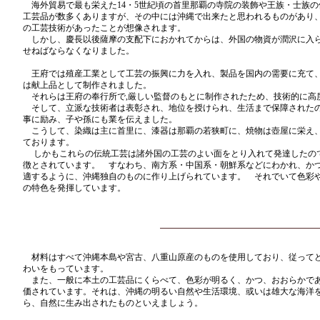
海外貿易で最も栄えた14・5世紀頃の首里那覇の寺院の装飾や王族・士族の
工芸品が数多くありますが、その中には沖縄で出来たと思われるものがあり
の工芸技術があったことが想像されます。
しかし、慶長以後薩摩の支配下におかれてからは、外国の物資が潤沢に入
せねばならなくなりました。
王府では殖産工業として工芸の振興に力を入れ、製品を国内の需要に充て
は献上品として制作されました。
それらは王府の奉行所で,厳しい監督のもとに制作されたため、技術的に高
そして、立派な技術者は表彰され、地位を授けられ、生活まで保障された
事に励み、子や孫にも業を伝えました。
こうして、染織は主に首里に、漆器は那覇の若狭町に、焼物は壺屋に栄え
ております。
しかもこれらの伝統工芸は諸外国の工芸のよい面をとり入れて発達したの
徴とされています。 すなわち、南方系・中国系・朝鮮系などにわかれ、か
適するように、沖縄独自のものに作り上げられています。 それでいて色彩
の特色を発揮しています。
材料はすべて沖縄本島や宮古、八重山原産のものを使用しており、従って
わいをもっています。
また、一般に本土の工芸品にくらべて、色彩が明るく、かつ、おおらかで
価されています。それは、沖縄の明るい自然や生活環境、或いは雄大な海洋
ら、自然に生み出されたものといえましょう。