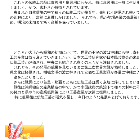
これらの伝統工芸品は貴族用と庶民用にわかれ、特に庶民用は一般に生活
くましく、かつ、素朴さが特徴とされています。
恵まれた自然環境の中で種々の伝統工芸が幾百年、先祖代々継承され栄え
の瓦解により、次第に衰微しかけました。 それでも、県が地場産業の発展策
め、明治の末期まで漸く命脈を保っていました。
ところが大正から昭和の初期にかけて、世界の不況の波は沖縄にも押し寄
工芸産業は益々衰えていきましたが、日本の工芸研究家や日本民芸協会の来
伝統工芸が評価され、中央にも紹介され多くの人々から注目されました。
けれども、その発展の成果を見ないままに第二次世界大戦が勃発しました
縄文化は軽視され、機械文明の波に押されて安価な工業製品が多量に沖縄に
一途をたどりました。
さらに戦災により首里・那覇とともに伝統工芸は悉く灰燼に帰してしまい
戦後は沖縄独自の産業構造の中で、かつ米国政府の統治下で種々の材料に
の努力と県や市の産業振興策により工芸産業が次第に復興しました。
特に復帰後は伝統工芸が活気を呈し、今日のような発展をとげております
更新情報詳細
|
伝統工芸の歴史
|
展示室
|
工芸品販売場
|
壺
館内案内
|
利用料金