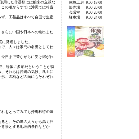
使用した什器類には舶来の立派な
体験工房
9:00-18:00
、この頃からすでに沖縄では相当
販売場
9:00-20:00
会議室
9:00-20:00
らず、工芸品はすべて自国で生産
駐車場
9:00-24:00
、さらに中国や日本への輸出また
度に発達しました。
ので、人々は家門の名誉として仕
、今日まで昔ながらに受け継がれ
で、総体に多彩だということが特
つ、それらは沖縄の気候、風土に
や形、図柄などの面にもそれぞれ
どれをとってみても沖縄独特の味
あると、その道の人々から高く評
を背景とする地理的条件などか