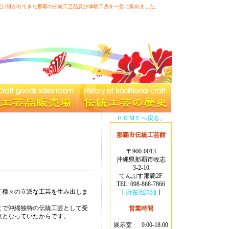
受け継がれてきた那覇の伝統工芸品及び体験工房を一堂に集めました。
よくある質問
|
アクセス
|
サイトマップ
|
お問い合わ
せ
|
リンク
ＨＯＭＥへ戻る。
那覇市伝統工芸館
〒900-0013
沖縄県那覇市牧志
3-2-10
てんぶす那覇2F
TEL: 098-868-7866
て種々の立派な工芸を生み出しま
[
所在地詳細
]
まで沖縄独特の伝統工芸として受
営業時間
点となっていたからです。
展示室
9:00-18:00