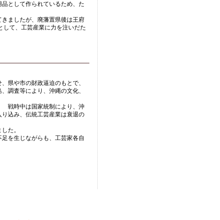
用品として作られているため、た
てきましたが、廃藩置県後は王府
として、工芸産業に力を注いだた
せ、県や市の財政逼迫のもとで、
島、調査等により、沖縄の文化、
。 戦時中は国家統制により、沖
入り込み、伝統工芸産業は衰退の
ました。
不足を生じながらも、工芸家各自
。
屋焼工房
|
琉球ガラス工房
|
琉球びんがた工房
|
琉球漆器工房
|
首里織工房
|
アクセス
|
サイトマップ
|
プライバシーポリシー
|
お問い合わせ
|
リンク