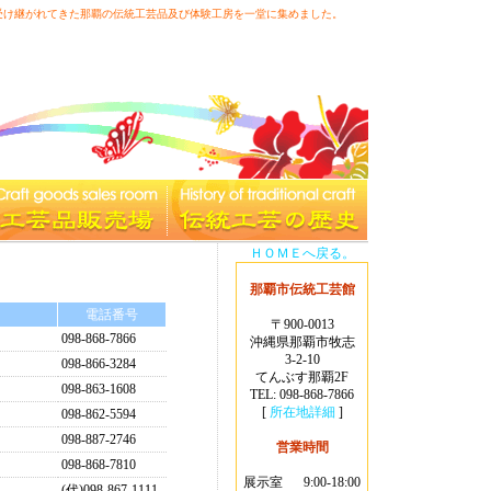
受け継がれてきた那覇の伝統工芸品及び体験工房を一堂に集めました。
よくある質問
|
アクセス
|
サイトマップ
|
お問い合わ
せ
|
リンク
ＨＯＭＥへ戻る。
那覇市伝統工芸館
電話番号
〒900-0013
098-868-7866
沖縄県那覇市牧志
3-2-10
098-866-3284
てんぶす那覇2F
098-863-1608
TEL: 098-868-7866
[
所在地詳細
]
098-862-5594
098-887-2746
営業時間
098-868-7810
展示室
9:00-18:00
(代)098-867-1111