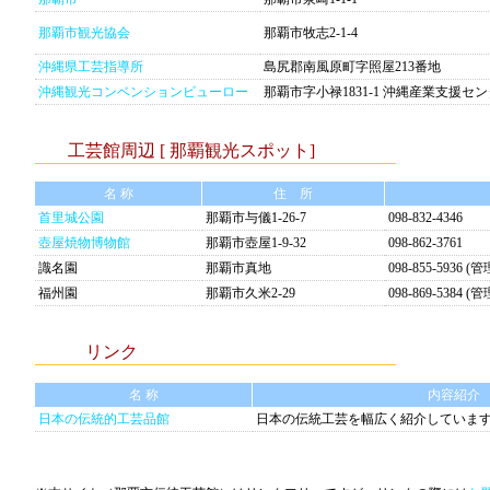
那覇市観光協会
那覇市牧志2-1-4
沖縄県工芸指導所
島尻郡南風原町字照屋213番地
沖縄観光コンベンションビューロー
那覇市字小禄1831-1 沖縄産業支援セ
工芸館周辺 [ 那覇観光スポット]
名 称
住 所
首里城公園
那覇市与儀1-26-7
098-832-4346
壺屋焼物博物館
那覇市壺屋1-9-32
098-862-3761
識名園
那覇市真地
098-855-5936 
福州園
那覇市久米2-29
098-869-5384 
リンク
名 称
内容紹介
日本の伝統的工芸品館
日本の伝統工芸を幅広く紹介していま