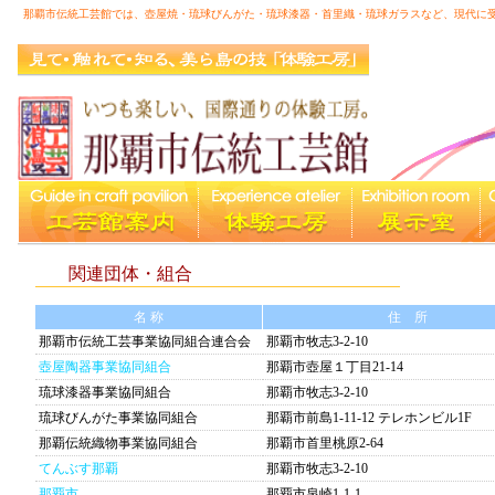
那覇市伝統工芸館では、壺屋焼・琉球びんがた・琉球漆器・首里織・琉球ガラスなど、現代に
館内案内図
|
関連団体・組合
名 称
住 所
那覇市伝統工芸事業協同組合連合会
那覇市牧志3-2-10
壺屋陶器事業協同組合
那覇市壺屋１丁目21-14
琉球漆器事業協同組合
那覇市牧志3-2-10
琉球びんがた事業協同組合
那覇市前島1-11-12 テレホンビル1F
那覇伝統織物事業協同組合
那覇市首里桃原2-64
てんぶす那覇
那覇市牧志3-2-10
那覇市
那覇市泉崎1-1-1