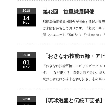
2018
第42回 首里織展開催
14
那覇織物事業協同組合が開催する展示販
Nov
ご来館お待ちしております。『着尺・帯・
新しいユニット『Sui.Sai』『sui tech
2018
「おきなわ技能五輪・アビ
01
「おきなわ技能五輪・アビリンピック201
Nov
す。 「なぜ働く？」自分と向き合い、辿
続ける者だけが未来を切り拓き、志の高い
2018
【琉球泡盛と伝統工芸品