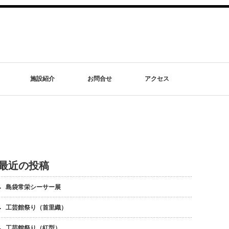
施設紹介
お問合せ
アクセス
最近の投稿
島袋常栄シーサー展
工芸館祭り（首里織）
工芸館祭り（紅型）