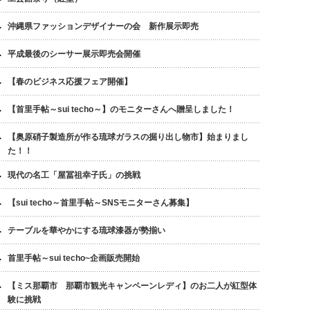
沖縄県ファッションデザイナーの会 新作展示即売
平成最後のシーサー展示即売会開催
【春のビジネス応援フェア開催】
【首里手帖～sui techo～】のモニターさんへ贈呈しました！
【奥原硝子製造所が作る琉球ガラスの掘り出し物市】始まりまし
た！！
現代の名工「屋冨祖幸子氏」の挑戦
【sui techo～首里手帖～SNSモニターさん募集】
テーブルを華やかにする琉球漆器が勢揃い
首里手帖～sui techo~企画販売開始
【ミス那覇市 那覇市観光キャンペーンレディ】のお二人が紅型体
験に挑戦