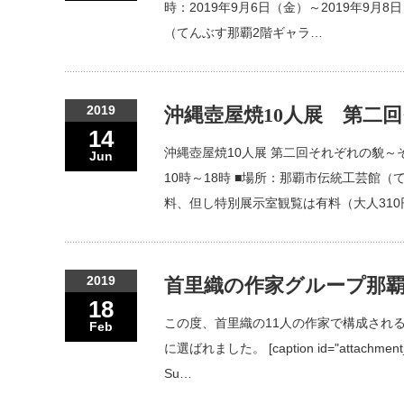
時：2019年9月6日（金）～2019年9月
（てんぶす那覇2階ギャラ…
2019
沖縄壺屋焼10人展 第二
14
沖縄壺屋焼10人展 第二回それぞれの貌～そば
Jun
10時～18時 ■場所：那覇市伝統工芸館
料、但し特別展示室観覧は有料（大人31
2019
首里織の作家グループ那
18
この度、首里織の11人の作家で構成される
Feb
に選ばれました。 [caption id="attachment_24
Su…