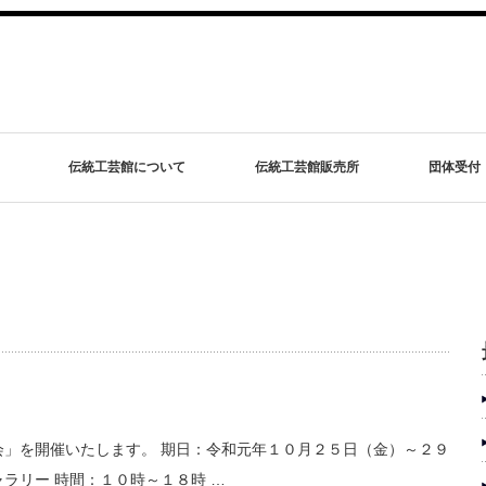
伝統工芸館について
伝統工芸館販売所
団体受付
会」を開催いたします。 期日：令和元年１０月２５日（金）～２９
ラリー 時間：１０時～１８時 …