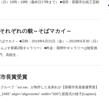
8日（日）10時～18時（最終日17時まで） ■場所：那覇市伝統工芸館
回それぞれの貌～そばマカイ～
マカイ～ ■日時：2019年6月21日（金）～2019年6月30（日）
（てんぶす那覇2階ギャラリー） ■料金：期間中ギャラリーは観覧無
0円、高校生…
覇市長賞受賞
グループ「sui.sai」が制作した名刺れが【那覇市長賞最優秀賞】
85" align="aligncenter" width="300"] 授賞式の様子[/caption]