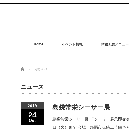
Home
イベント情報
体験工房メニュー
Home
お知らせ
ニュース
2019
島袋常栄シーサー展
24
島袋常栄シーサー展 「シーサー展示即売
Oct
日（火）まで 会場：那覇市伝統工芸館ギャ