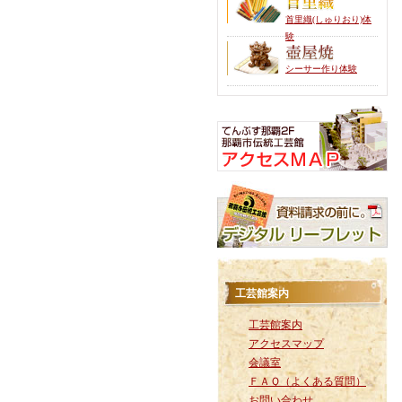
首里織(しゅりおり)体
験
シーサー作り体験
工芸館案内
工芸館案内
アクセスマップ
会議室
ＦＡＱ（よくある質問）
お問い合わせ