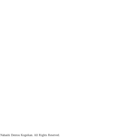
ahashi Dentou Kogeikan. All Rights Reserved.