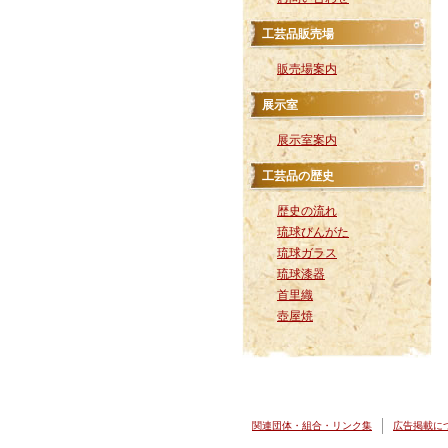
工芸品販売場
販売場案内
展示室
展示室案内
工芸品の歴史
歴史の流れ
琉球びんがた
琉球ガラス
琉球漆器
首里織
壺屋焼
関連団体・組合・リンク集
広告掲載に