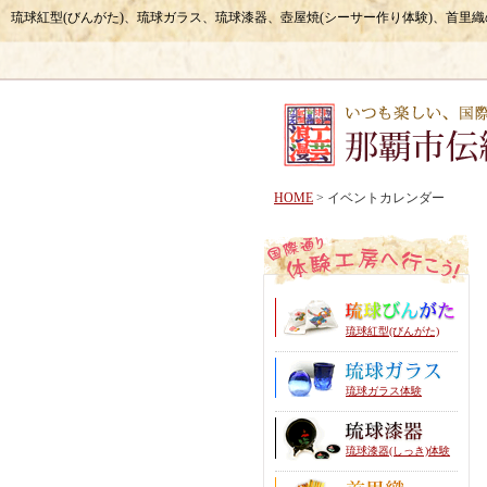
琉球紅型(びんがた)、琉球ガラス、琉球漆器、壺屋焼(シーサー作り体験)、首里
HOME
> イベントカレンダー
琉球紅型(びんがた)
琉球ガラス体験
琉球漆器(しっき)体験