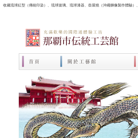
收藏琉球紅型（傳統印染）、琉球玻璃、琉球漆器、壺屋燒（沖繩獅像製作體驗）