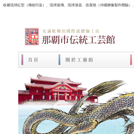
收藏琉球紅型（傳統印染）、琉球玻璃、琉球漆器、壺屋燒（沖繩獅像製作體驗）