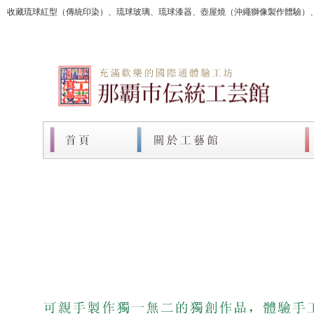
收藏琉球紅型（傳統印染）、琉球玻璃、琉球漆器、壺屋燒（沖繩獅像製作體驗）