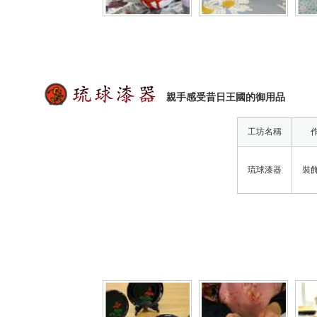
親手感受昔日王國的御用品
工坊名稱
琉球漆器
裝