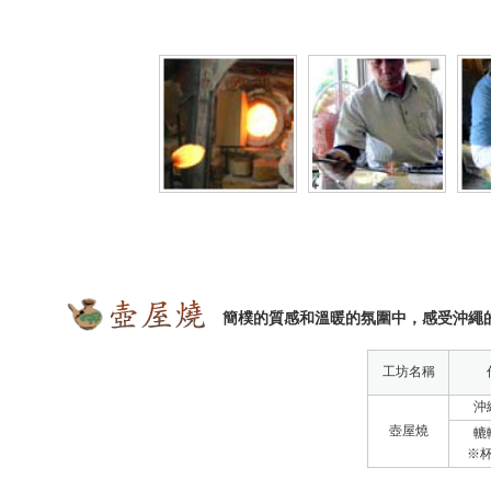
簡樸的質感和溫暖的氛圍中，感受沖繩
工坊名稱
沖
壺屋燒
轆
※