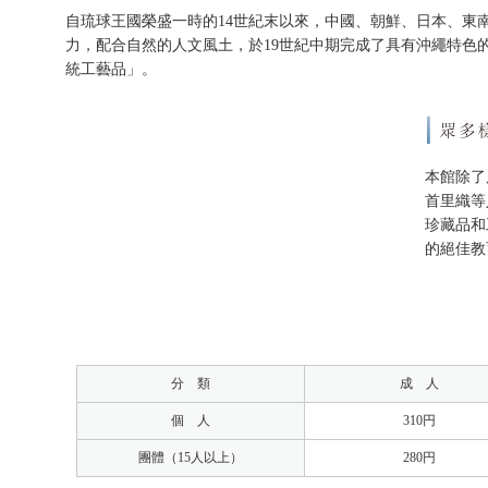
自琉球王國榮盛一時的14世紀末以來，中國、朝鮮、日本、東
力，配合自然的人文風土，於19世紀中期完成了具有沖繩特色
統工藝品」。
本館除了
首里織等
珍藏品和
的絕佳教
分 類
成 人
個 人
310円
團體（15人以上）
280円