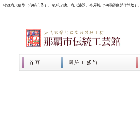
收藏琉球紅型（傳統印染）、琉球玻璃、琉球漆器、壺屋燒（沖繩獅像製作體驗）