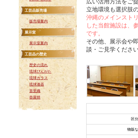
広い活用方法をご
立地環境も選択肢
工芸品販売場
沖縄のメインスト
販売場案内
した当館施設は、
展示室
です。
その他、展示会や
展示室案内
談・ご見学くださ
工芸品の歴史
歴史の流れ
琉球びんがた
琉球ガラス
琉球漆器
首里織
壺屋焼
区
物販