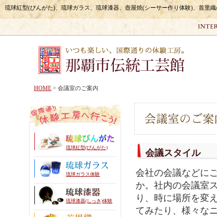
琉球紅型(びんがた)、琉球ガラス、琉球漆器、壺屋焼(シーサー作り体験)、首里
HOME
> 会議室のご案内
琉球紅型(びんがた)
会議スタイル
会社の会議などに
琉球ガラス体験
か。社内の会議室
り、時に場所を変
琉球漆器(しっき)体験
てみたり、様々な