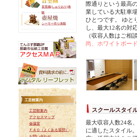
際通りという最高
首里織(しゅりおり)体
業している大駐車
験
ひとつです。 ゆと
シーサー作り体験
し、最大12名の対
（収容人数はご相
尚、ホワイトボー
工芸館案内
スクールスタイ
工芸館案内
アクセスマップ
最大収容人数24名
会議室
に適したスタイル
ＦＡＱ（よくある質問）
お問い合わせ