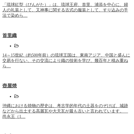
「琉球紅型（びんがた）」は、琉球王府、首里、浦添を中心に、婦
人の礼装として、又神事に関する古式の服装として、すり込みの手
法で染めら…
首里織
14～15世紀（約500年前）の琉球王国は、東南アジア、中国と盛んに
交易を行ない、その交流により織の技術を学び、幾百年と積み重ね
ら…
壺屋焼
沖縄における焼物の歴史は、考古学的年代の土器をのぞけば、城跡
などから出土する高麗瓦や大天瓦が最も古いと言われています。
尚永王（1…