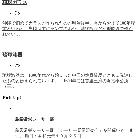
琉球ガラス
沖縄で初めてガラスが作られたのが明治後半。今からおよそ100年程
前といわれ、当時は主にランプのホヤ、漬物瓶などが型吹きで作ら
れてい…
琉球漆器
琉球漆器は、1300年代から始まった中国の進貢貿易とともに発達し
たものと伝えられています。 1609年には首里王府の海摺奉公所
（王…
Pick Up!
島袋常栄シーサー展
島袋常栄シーサー展 「シーサー展示即売会」を開催いたしま
す。 期日：令和元年１０月２５日…