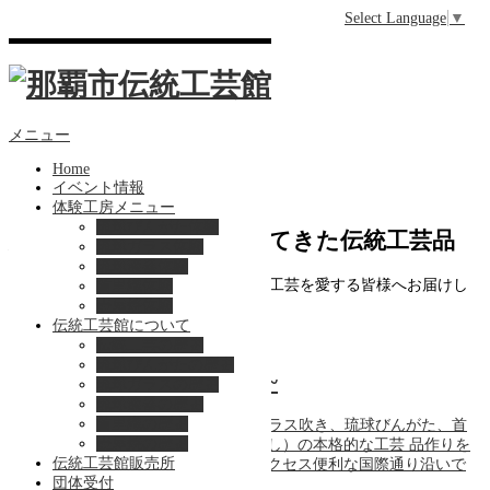
Select Language
▼
メニュー
Home
イベント情報
体験工房メニュー
琉球びんがた体験
那覇で生まれ、育くまれてきた伝統工芸品
琉球ガラス体験
琉球漆器体験
５つの工芸が織りなす伝統の深みを、工芸を愛する皆様へお届けし
首里織体験
たい・・・。それが我々の思い
壺屋焼体験
伝統工芸館について
伝統工芸の歴史
琉球びんがたの歴史
体験工房 ~Workshop~
琉球ガラスの歴史
琉球漆器の歴史
首里織の歴史
那覇市で唯一！ 5 種類（琉球ガラス吹き、琉球びんがた、首
壺屋焼の歴史
里織、シーサー作り、琉球うるし）の本格的な工芸 品作りを
伝統工芸館販売所
体験できるスポット！場所はアクセス便利な国際通り沿いで
団体受付
す。