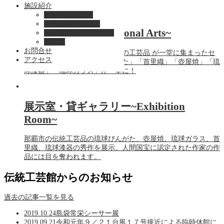
施設紹介
駐車場のご案内
伝統工芸館販売所
伝統工芸販売~Traditional Arts~
展示室・貸ギャラリー
会議室
お問合せ
経済産業大臣が指定した那覇市の工芸品 が一堂に集まったセ
アクセス
レクトショップ。「琉球びんがた」「首里織」「壺屋焼」「琉
球漆器」「琉球ガラス」が一堂に！
展示室・貸ギャラリー~Exhibition
Room~
那覇市の伝統工芸品の琉球びんがた、壺屋焼、琉球ガラス、首
里織、琉球漆器の秀作を展示。人間国宝に認定された作家の作
品には目を奪われます。
伝統工芸館からのお知らせ
過去の記事一覧を見る
2019.10.24
島袋常栄シーサー展
2019.09.21
令和元年９／２１台風１７号接近による臨時休館に