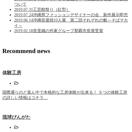
ついて
2019.07.31
工芸館祭り（紅型）
2019.07.24
沖縄県ファッションデザイナーの会 新作展示即売
2019.06.14
沖縄壺屋焼10人展 第二回それぞれの貌～そばマカ
イ～
2019.02.18
首里織の作家グループ那覇市長賞受賞
Recommend news
体験工房
国際通りのど真ん中で本格的な工房体験が出来る！ ５つの体験工房
の詳しい情報はコチラ…
琉球びんがた