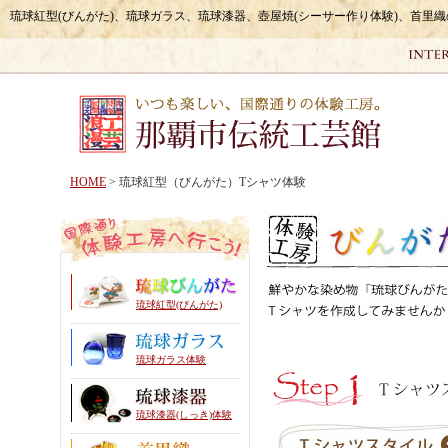
琉球紅型(びんがた)、琉球ガラス、琉球漆器、壺屋焼(シーサー作り体験)、首里
HOME
> 琉球紅型（びんがた）Tシャツ体験
琉球紅型(びんがた)
琉球ガラス体験
琉球漆器(しっき)体験