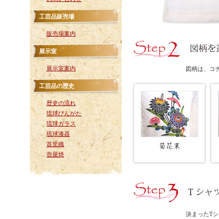
工芸品販売場
販売場案内
展示室
展示室案内
図柄は、コ
工芸品の歴史
歴史の流れ
琉球びんがた
琉球ガラス
琉球漆器
首里織
壺屋焼
決まったT