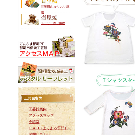
首里織(しゅりおり)体
験
シーサー作り体験
工芸館案内
工芸館案内
アクセスマップ
会議室
ＦＡＱ（よくある質問）
お問い合わせ