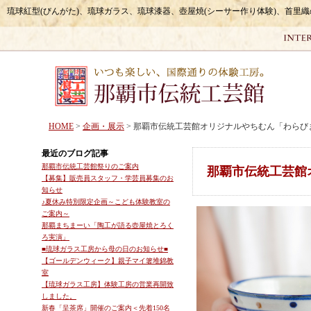
琉球紅型(びんがた)、琉球ガラス、琉球漆器、壺屋焼(シーサー作り体験)、首里
HOME
>
企画・展示
> 那覇市伝統工芸館オリジナルやちむん「わらび
最近のブログ記事
那覇市伝統工芸館祭りのご案内
那覇市伝統工芸館
【募集】販売員スタッフ・学芸員募集のお
知らせ
♪夏休み特別限定企画～こども体験教室の
ご案内～
那覇まちまーい「陶工が語る壺屋焼とろく
ろ実演」
■琉球ガラス工房から母の日のお知らせ■
【ゴールデンウィーク】親子マイ箸堆錦教
室
【琉球ガラス工房】体験工房の営業再開致
しました。
新春「呈茶席」開催のご案内＜先着150名