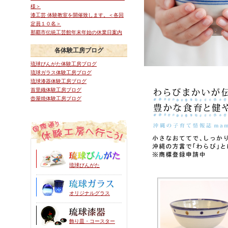
様＞
漆工芸 体験教室を開催致します。＜各回
定員１０名＞
那覇市伝統工芸館年末年始の休業日案内
各体験工房ブログ
琉球びんがた体験工房ブログ
琉球ガラス体験工房ブログ
琉球漆器体験工房ブログ
首里織体験工房ブログ
壺屋焼体験工房ブログ
琉球びんがた
オリジナルグラス
飾り皿・コースター