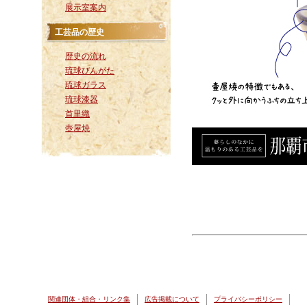
展示室案内
工芸品の歴史
歴史の流れ
琉球びんがた
琉球ガラス
琉球漆器
首里織
壺屋焼
関連団体・組合・リンク集
広告掲載について
プライバシーポリシー