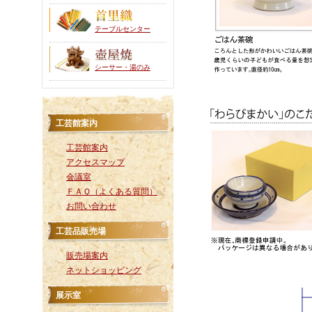
テーブルセンター
シーサー・湯のみ
工芸館案内
工芸館案内
アクセスマップ
会議室
ＦＡＱ（よくある質問）
お問い合わせ
工芸品販売場
販売場案内
ネットショッピング
展示室