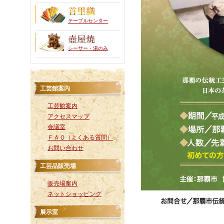
テーブルセンター
シーサー・湯のみ
工芸館案内
工芸館案内
アクセスマップ
会議室
ＦＡＱ（よくある質問）
お問い合わせ
工芸品販売場
販売場案内
ネットショッピング
展示室