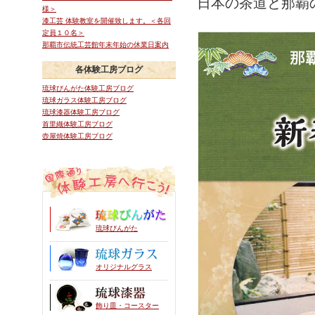
日本の茶道と那覇
様＞
漆工芸 体験教室を開催致します。＜各回
定員１０名＞
那覇市伝統工芸館年末年始の休業日案内
各体験工房ブログ
琉球びんがた体験工房ブログ
琉球ガラス体験工房ブログ
琉球漆器体験工房ブログ
首里織体験工房ブログ
壺屋焼体験工房ブログ
琉球びんがた
オリジナルグラス
飾り皿・コースター