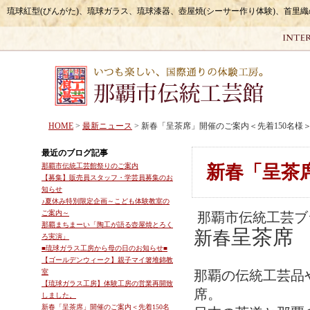
琉球紅型(びんがた)、琉球ガラス、琉球漆器、壺屋焼(シーサー作り体験)、首里
HOME
>
最新ニュース
> 新春「呈茶席」開催のご案内＜先着150名様
最近のブログ記事
那覇市伝統工芸館祭りのご案内
新春「呈茶
【募集】販売員スタッフ・学芸員募集のお
知らせ
♪夏休み特別限定企画～こども体験教室の
ご案内～
那覇市伝統工芸ブ
那覇まちまーい「陶工が語る壺屋焼とろく
呈茶席
新春
ろ実演」
■琉球ガラス工房から母の日のお知らせ■
【ゴールデンウィーク】親子マイ箸堆錦教
室
那覇の伝統工芸品
【琉球ガラス工房】体験工房の営業再開致
席。
しました。
新春「呈茶席」開催のご案内＜先着150名