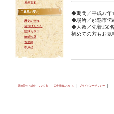
展示室案内
工芸品の歴史
◆期間／平成27年1
◆場所／那覇市伝
歴史の流れ
琉球びんがた
◆人数／先着150
琉球ガラス
初めての方もお気
琉球漆器
首里織
壺屋焼
関連団体・組合・リンク集
広告掲載について
プライバシーポリシー