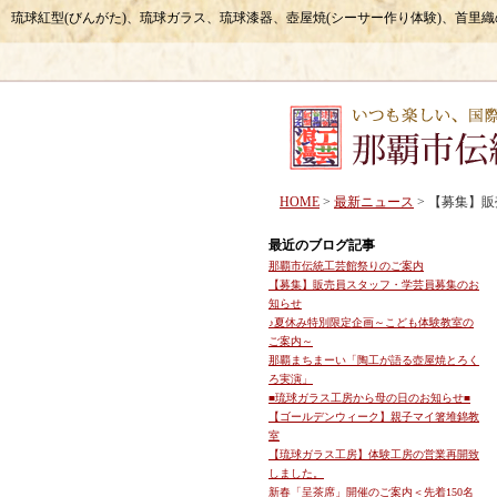
琉球紅型(びんがた)、琉球ガラス、琉球漆器、壺屋焼(シーサー作り体験)、首里
HOME
>
最新ニュース
> 【募集】
最近のブログ記事
那覇市伝統工芸館祭りのご案内
【募集】販売員スタッフ・学芸員募集のお
知らせ
♪夏休み特別限定企画～こども体験教室の
ご案内～
那覇まちまーい「陶工が語る壺屋焼とろく
ろ実演」
■琉球ガラス工房から母の日のお知らせ■
【ゴールデンウィーク】親子マイ箸堆錦教
室
【琉球ガラス工房】体験工房の営業再開致
しました。
新春「呈茶席」開催のご案内＜先着150名