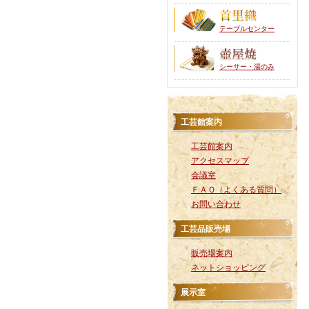
テーブルセンター
シーサー・湯のみ
工芸館案内
工芸館案内
アクセスマップ
会議室
ＦＡＱ（よくある質問）
お問い合わせ
工芸品販売場
販売場案内
ネットショッピング
展示室