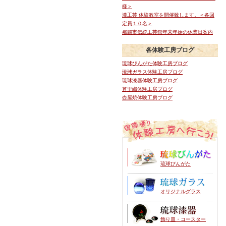
様＞
漆工芸 体験教室を開催致します。＜各回
定員１０名＞
那覇市伝統工芸館年末年始の休業日案内
各体験工房ブログ
琉球びんがた体験工房ブログ
琉球ガラス体験工房ブログ
琉球漆器体験工房ブログ
首里織体験工房ブログ
壺屋焼体験工房ブログ
琉球びんがた
オリジナルグラス
飾り皿・コースター