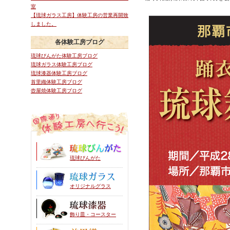
室
【琉球ガラス工房】体験工房の営業再開致
しました。
各体験工房ブログ
琉球びんがた体験工房ブログ
琉球ガラス体験工房ブログ
琉球漆器体験工房ブログ
首里織体験工房ブログ
壺屋焼体験工房ブログ
琉球びんがた
オリジナルグラス
飾り皿・コースター