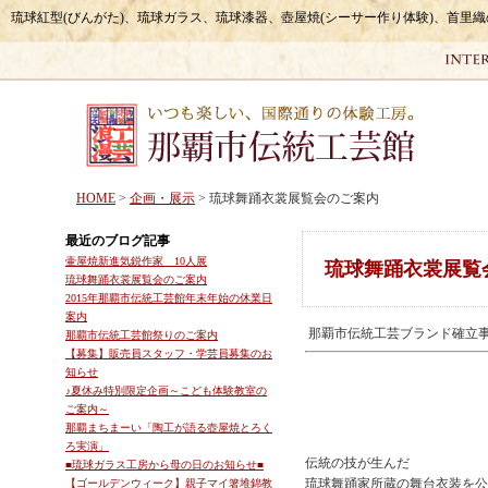
琉球紅型(びんがた)、琉球ガラス、琉球漆器、壺屋焼(シーサー作り体験)、首里
HOME
>
企画・展示
> 琉球舞踊衣裳展覧会のご案内
最近のブログ記事
壷屋焼新進気鋭作家 10人展
琉球舞踊衣裳展覧
琉球舞踊衣裳展覧会のご案内
2015年那覇市伝統工芸館年末年始の休業日
案内
那覇市伝統工芸ブランド確立
那覇市伝統工芸館祭りのご案内
【募集】販売員スタッフ・学芸員募集のお
知らせ
♪夏休み特別限定企画～こども体験教室の
ご案内～
那覇まちまーい「陶工が語る壺屋焼とろく
ろ実演」
伝統の技が生んだ
■琉球ガラス工房から母の日のお知らせ■
琉球舞踊家所蔵の舞台衣装を公
【ゴールデンウィーク】親子マイ箸堆錦教