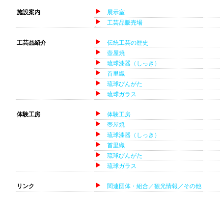
施設案内
展示室
工芸品販売場
工芸品紹介
伝統工芸の歴史
壺屋焼
琉球漆器（しっき）
首里織
琉球びんがた
琉球ガラス
体験工房
体験工房
壺屋焼
琉球漆器（しっき）
首里織
琉球びんがた
琉球ガラス
リンク
関連団体・組合／観光情報／その他