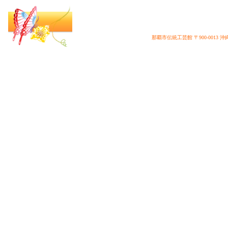
更新情報詳細
|
伝統工芸の歴史
|
展示室
|
工芸品販売場
|
壺
館内案内
|
利用料金
那覇市伝統工芸館 〒900-0013 沖縄県那覇